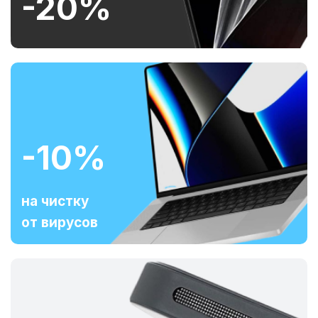
-20%
-10%
на чистку
от вирусов