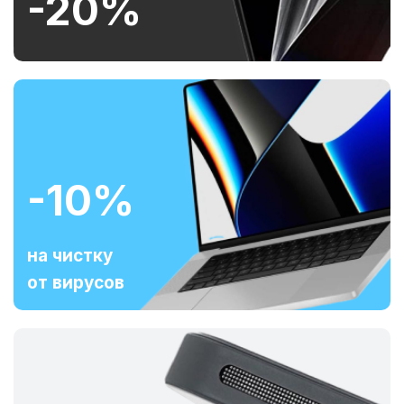
-20%
-10%
на чистку
от вирусов