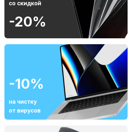
со скидкой
-20%
-10%
на чистку
от вирусов