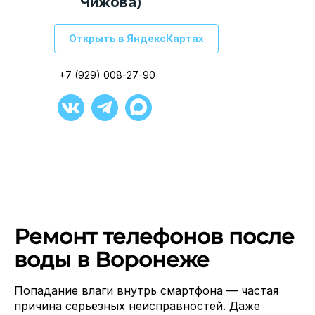
Чижова)
Открыть в ЯндексКартах
Открыть в ЯндексКартах
Открыть в ЯндексКартах
Открыть в ЯндексКартах
Открыть в ЯндексКартах
Открыть в ЯндексКартах
+7 (929) 008-27-90
+7 (929) 008-27-90
+7 (929) 008-27-90
+7 (929) 008-27-90
+7 (929) 008-27-90
+7 (929) 008-27-90
Ремонт телефонов после
воды в Воронеже
Попадание влаги внутрь смартфона — частая
причина серьёзных неисправностей. Даже