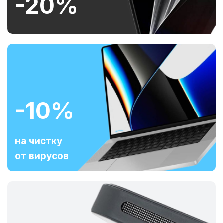
-20%
-10%
на чистку
от вирусов