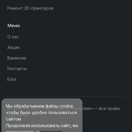
Ремонт 3D-принтеров
Меню
О нас
Акции
Вакансии
Контакты
Блог
Мы обрабатываем файлы cookie,
© 2025. ИП Воробьев Михаил Нодарович — все права
чтобы было удобно пользоваться
защищены
сайтом.
Продолжая использовать сайт, вы
Политика конфиденциальности
соглашаетесь с
политикой