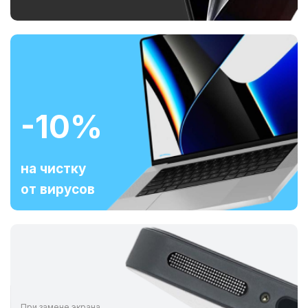
-10%
на чистку
от вирусов
При замене экрана