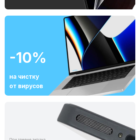
-10%
на чистку
от вирусов
При замене экрана