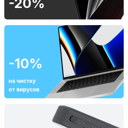
-20%
-10%
на чистку
от вирусов