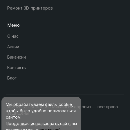
Ремонт 3D-принтеров
Меню
О нас
Акции
Вакансии
Контакты
Блог
Мы обрабатываем файлы cookie,
© 2025. ИП Воробьев Михаил Нодарович — все права
чтобы было удобно пользоваться
защищены
сайтом.
Продолжая использовать сайт, вы
Политика конфиденциальности
соглашаетесь с
политикой