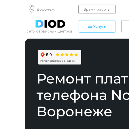
Воронеж
Время работы
Услуги
сеть сервисных центров
Ремонт пла
телефона No
Воронеже