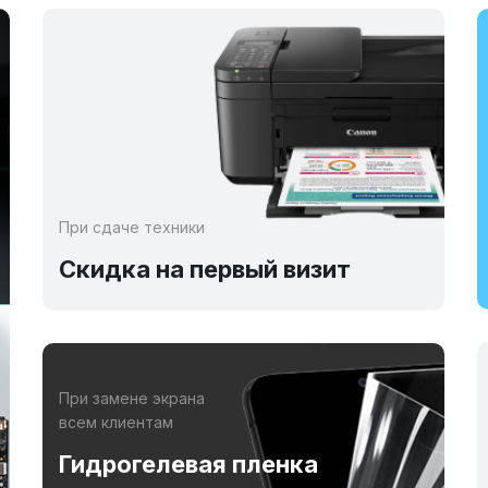
При сдаче техники
Скидка на первый визит
При замене экрана
всем клиентам
Гидрогелевая пленка