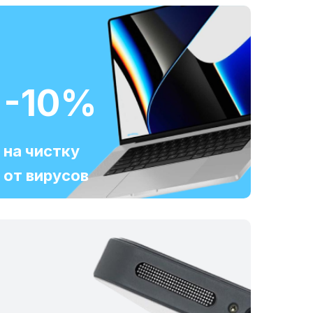
-10%
на чистку
от вирусов