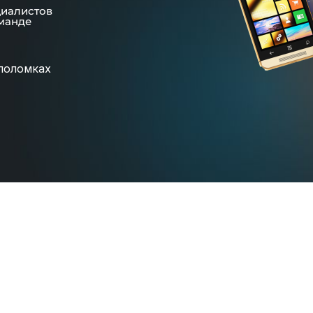
циалистов
манде
поломках