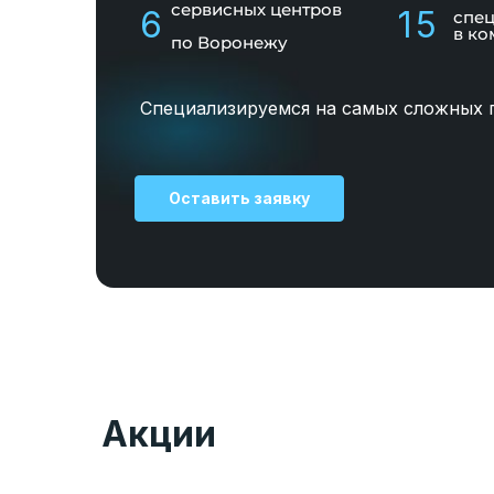
сервисных центров
6
15
спе
в ко
по Воронежу
Специализируемся на самых сложных 
Оставить заявку
Акции