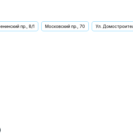
енинский пр., 8/1
Московский пр., 70
Ул. Домостроител
ва
)
)