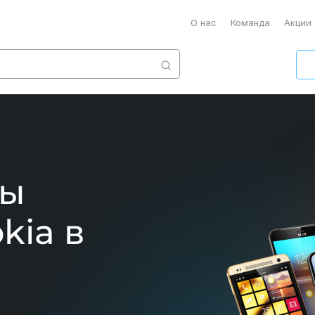
О нас
Команда
Акции
ты
kia в