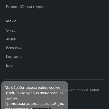
Ремонт 3D-принтеров
Меню
О нас
Акции
Вакансии
Контакты
Блог
Мы обрабатываем файлы cookie,
© 2025. ИП Воробьев Михаил Нодарович — все права
чтобы было удобно пользоваться
защищены
сайтом.
Продолжая использовать сайт, вы
Политика конфиденциальности
соглашаетесь с
политикой