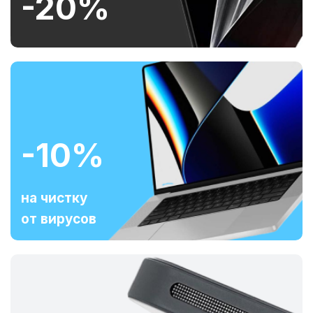
-20%
-10%
на чистку
от вирусов