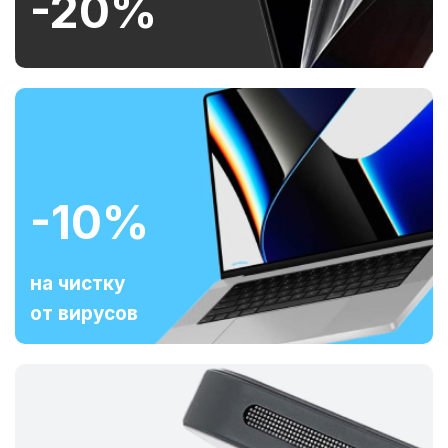
-20%
-10%
на чистку
от вирусов