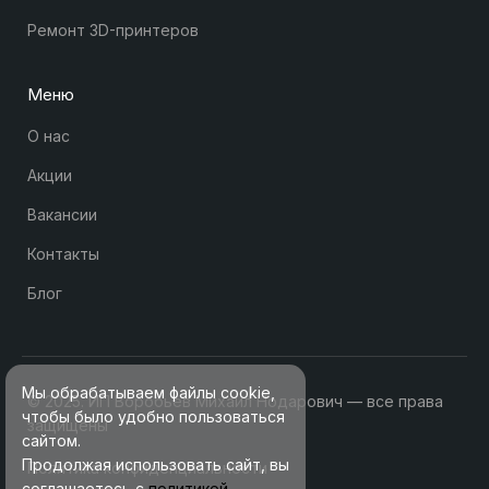
Ремонт 3D-принтеров
Меню
О нас
Акции
Вакансии
Контакты
Блог
Мы обрабатываем файлы cookie,
© 2025. ИП Воробьев Михаил Нодарович — все права
чтобы было удобно пользоваться
защищены
сайтом.
Продолжая использовать сайт, вы
Политика конфиденциальности
соглашаетесь с
политикой