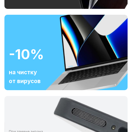
-10%
на чистку
от вирусов
При замене экрана