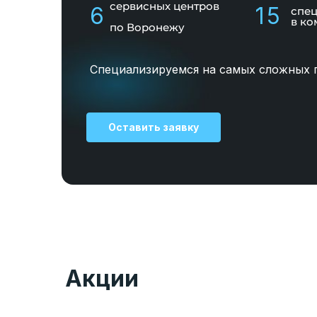
сервисных центров
6
15
спе
в ко
по Воронежу
Специализируемся на самых сложных 
Оставить заявку
Акции