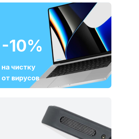
-10%
на чистку
от вирусов