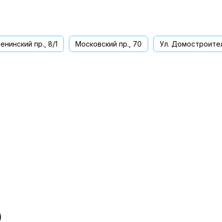
енинский пр., 8/1
Московский пр., 70
Ул. Домостроител
ва
)
)