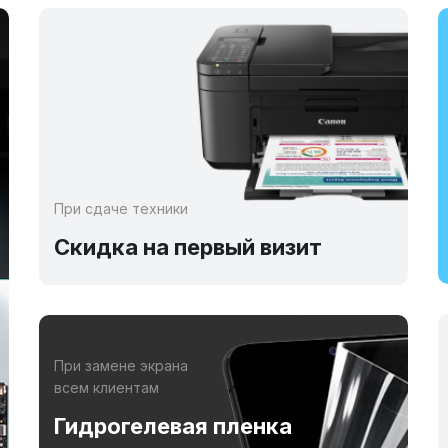
При сдаче техники
Скидка на первый визит
При замене экрана
всем клиентам
Гидрогелевая пленка