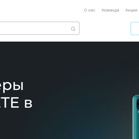
О нас
Команда
Акции
еры
TE в