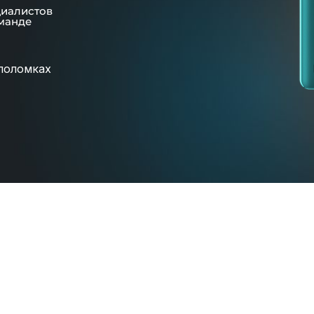
циалистов
манде
поломках