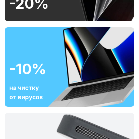
-20%
-10%
на чистку
от вирусов