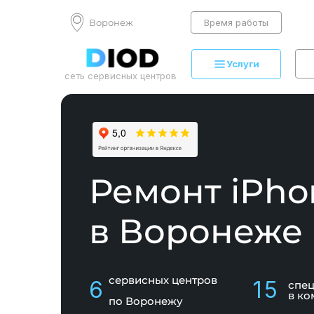
Воронеж
Время работы
Услуги
сеть сервисных центров
Ремонт iPho
в Воронеже
сервисных центров
6
15
спе
в ко
по Воронежу