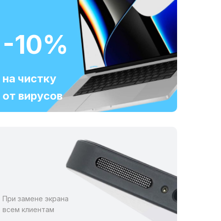
-10%
на чистку
от вирусов
При замене экрана
всем клиентам