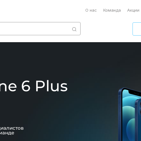
О нас
Команда
Акции
ne 6 Plus
циалистов
манде