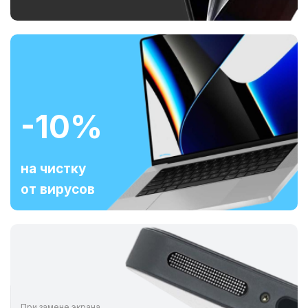
-10%
на чистку
от вирусов
При замене экрана