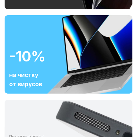
-10%
на чистку
от вирусов
При замене экрана