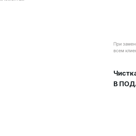
идрогелевая пленка
о скидкой
При замен
всем клие
-20%
Чистк
В ПО