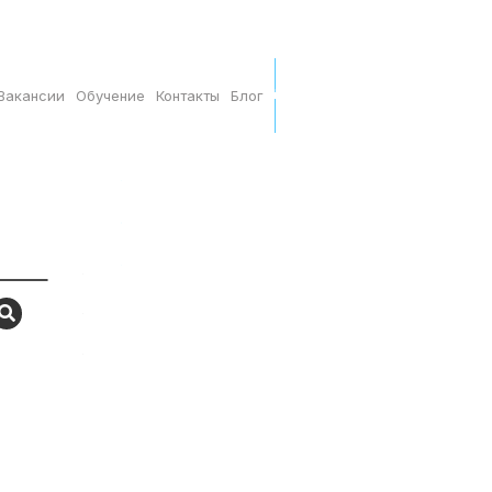
B2B
Вакансии
Обучение
Контакты
Блог
Позвонить
8 (900) 926-18-44