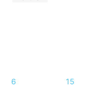
Ремонт динами
телефона Honor
Воронеже
сервисных центров
6
15
специалисто
в команде
по Воронежу