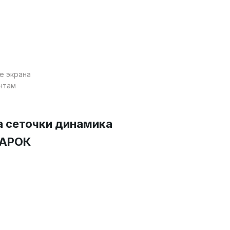
е экрана
нтам
а сеточки динамика
ДАРОК