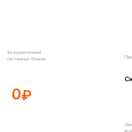
Диагностика всегда
бесплатно
За исключением
При
системных блоков
Ск
При
все