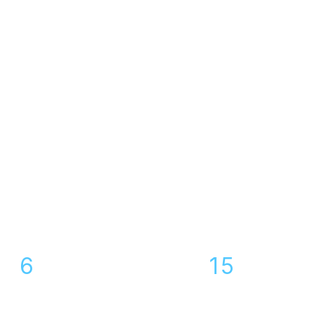
Ремонт динамика те
Honor в Воронеже
6
15
сервисных центров
специалист
по Воронежу
в команде