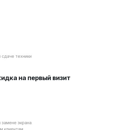
-1
 сдаче техники
идка на первый визит
на чис
от вир
 замене экрана
м клиентам