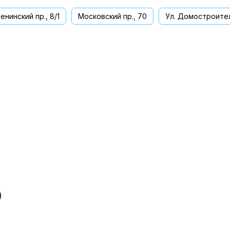
енинский пр., 8/1
Московский пр., 70
Ул. Домостроител
ва
)
)