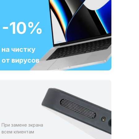
-10%
на чистку
от вирусов
При замене экрана
всем клиентам