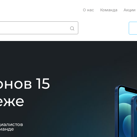
О нас
Команда
Акции
нов 15
еже
циалистов
манде