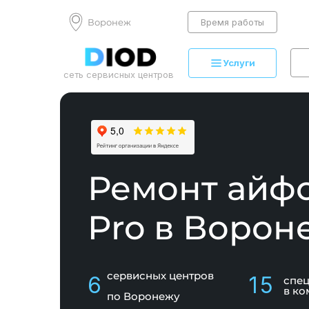
Воронеж
Время работы
Услуги
сеть сервисных центров
Ремонт айфо
Pro в Ворон
сервисных центров
6
15
спе
в ко
по Воронежу