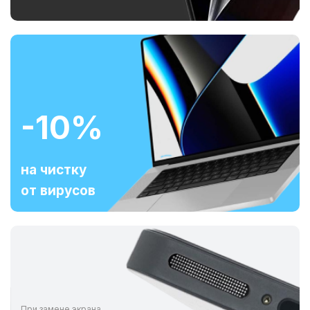
-10%
на чистку
от вирусов
При замене экрана