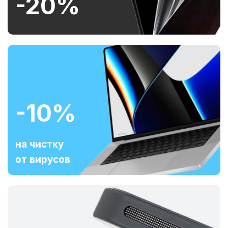
-20%
-10%
на чистку
от вирусов