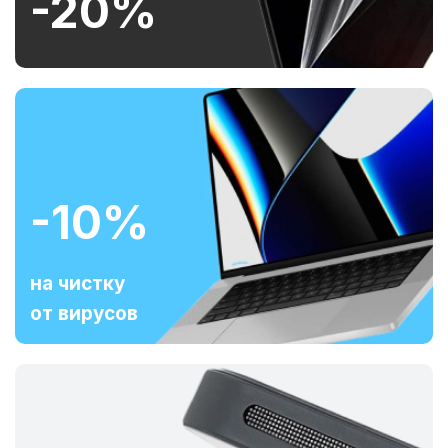
-20%
-10%
на чистку
от вирусов