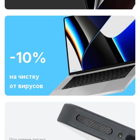
-10%
на чистку
от вирусов
При замене экрана