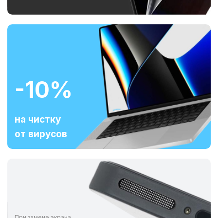
-10%
на чистку
от вирусов
При замене экрана