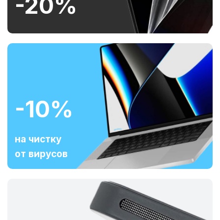
-20%
-10%
на чистку
от вирусов