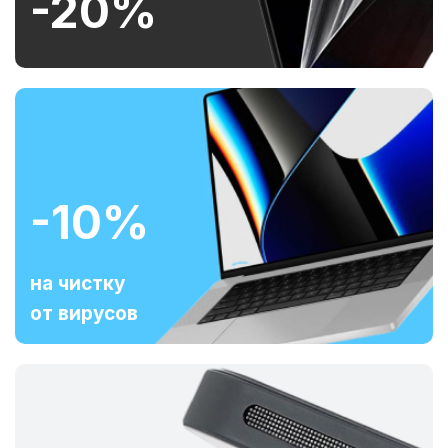
-20%
-10%
на чистку
от вирусов