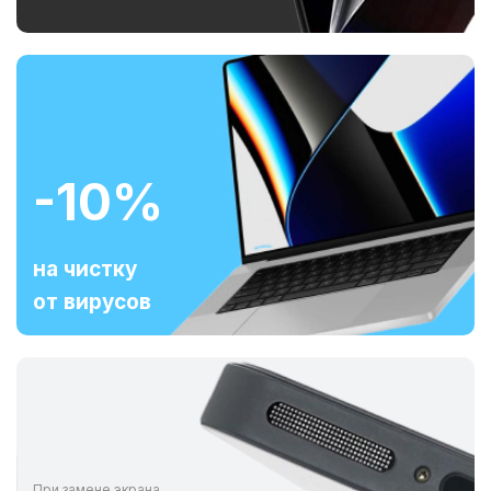
-10%
на чистку
от вирусов
При замене экрана