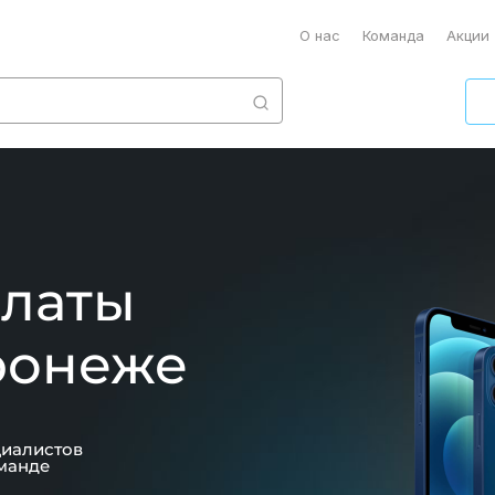
О нас
Команда
Акции
платы
ронеже
циалистов
манде