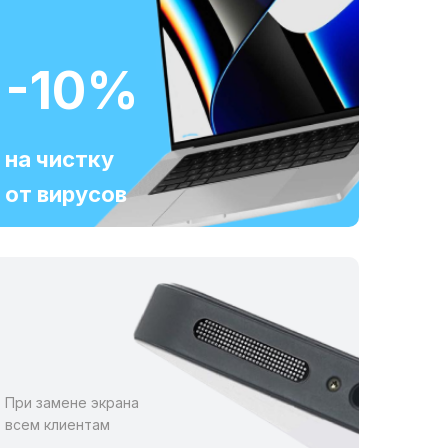
-10%
на чистку
от вирусов
При замене экрана
всем клиентам