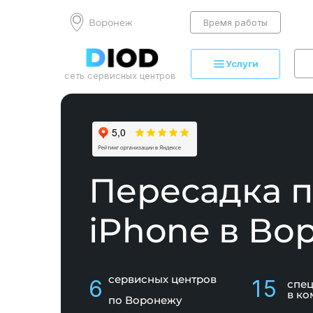
Воронеж
Время работы
Услуги
сеть сервисных центров
Пересадка 
iPhone в Во
сервисных центров
6
15
спе
в ко
по Воронежу