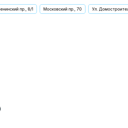
енинский пр., 8/1
Московский пр., 70
Ул. Домостроител
ва
)
)