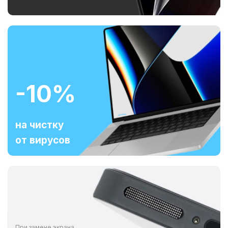
-10%
на чистку
от вирусов
При замене экрана