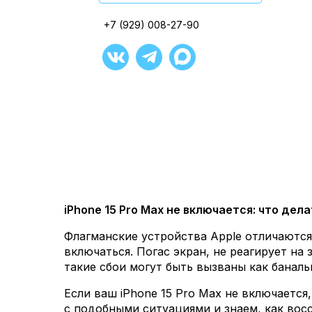
Открыть в ЯндексКартах
+7 (929) 008-27-90
+7 (929) 008-27-90
+7 (929) 008-27-90
+7 (929) 008-27-90
+7 (929) 008-27-90
+7 (929) 008-27-90
iPhone 15 Pro Max не включается: что дел
Флагманские устройства Apple отличаютс
включаться. Погас экран, не реагирует на
такие сбои могут быть вызваны как банал
Если ваш iPhone 15 Pro Max не включается,
с подобными ситуациями и знаем, как вос