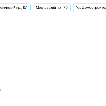
енинский пр., 8/1
Московский пр., 70
Ул. Домостроител
ва
)
)