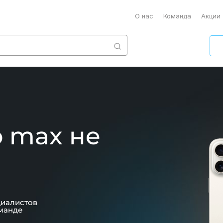
О нас
Команда
Акции
o max не
циалистов
манде