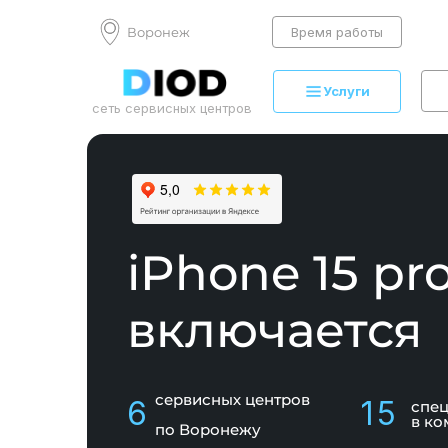
Воронеж
Время работы
Услуги
сеть сервисных центров
iPhone 15 pr
включается
сервисных центров
6
15
спе
в ко
по Воронежу