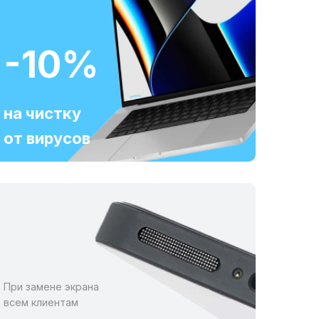
-10%
на чистку
от вирусов
При замене экрана
всем клиентам