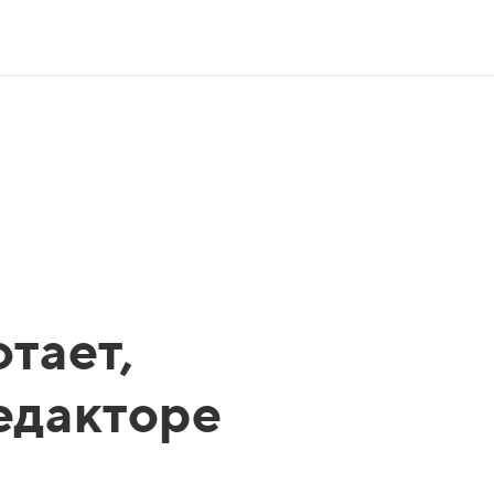
тает,
редакторе