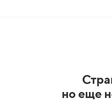
Стра
но еще н