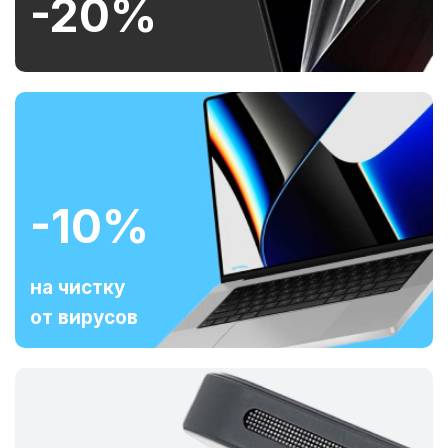
-20%
-10%
на чистку
от вирусов