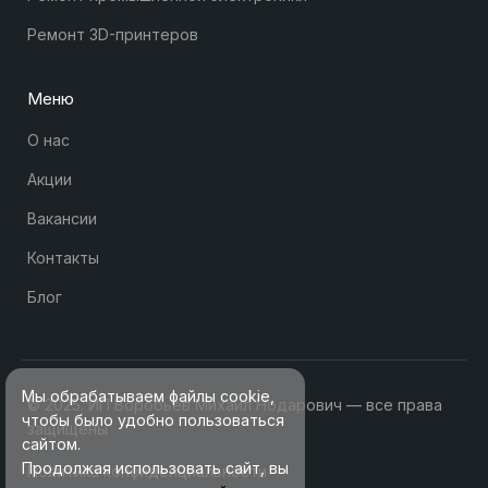
Ремонт 3D-принтеров
Меню
О нас
Акции
Вакансии
Контакты
Блог
Мы обрабатываем файлы cookie,
© 2025. ИП Воробьев Михаил Нодарович — все права
чтобы было удобно пользоваться
защищены
сайтом.
Продолжая использовать сайт, вы
Политика конфиденциальности