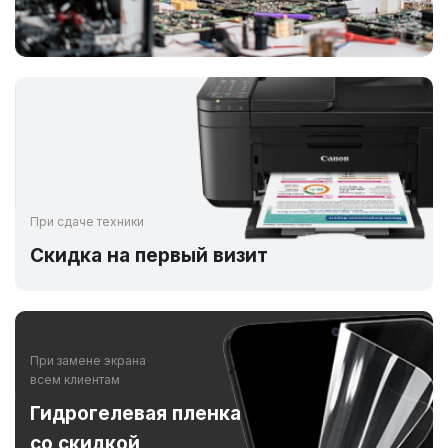
При сдаче техники
Скидка на первый визит
При замене экрана
всем клиентам
Гидрогелевая пленка
со скидкой