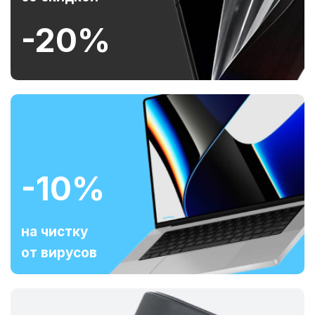
-20%
-10%
на чистку
от вирусов