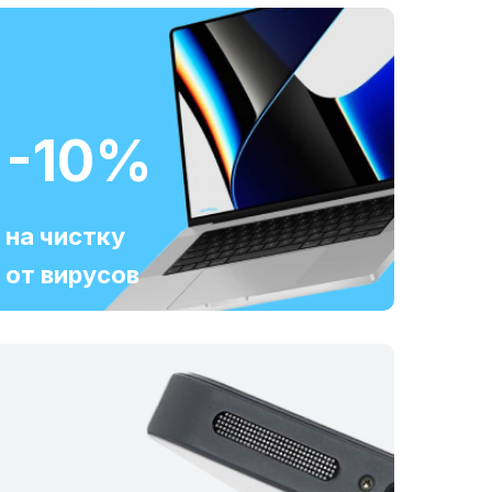
-10%
на чистку
от вирусов