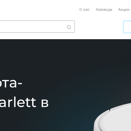
О нас
Команда
Акции
та-
rlett
в