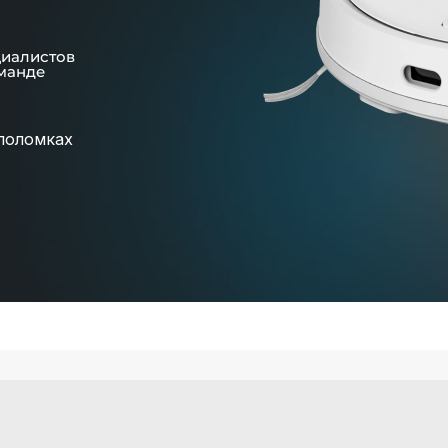
циалистов
манде
поломках