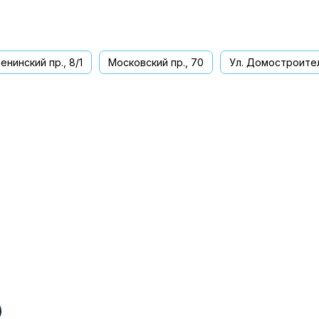
енинский пр., 8/1
Московский пр., 70
Ул. Домостроител
ва
)
)