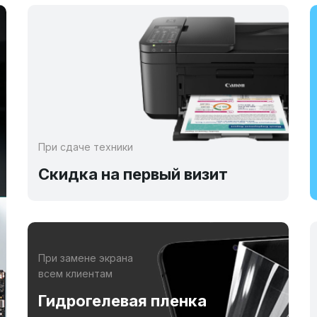
При сдаче техники
Скидка на первый визит
При замене экрана
всем клиентам
Гидрогелевая пленка