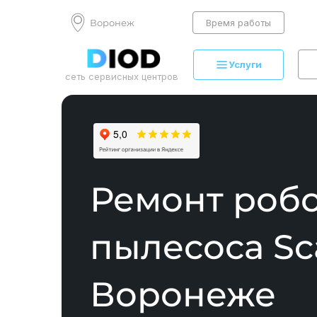
Воронеж
Время работы
Услуги
сеть сервисных центров
Ремонт робо
пылесоса
Sca
Воронеже