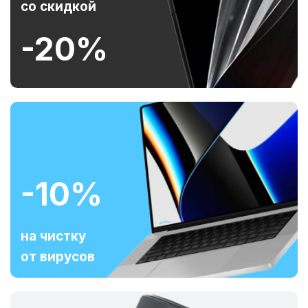
со скидкой
-20%
-10%
на чистку
от вирусов