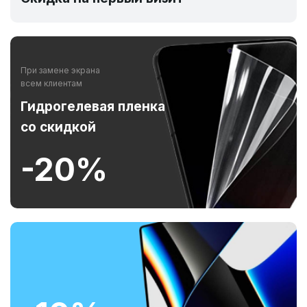
При замене экрана
всем клиентам
Гидрогелевая пленка
со скидкой
-20%