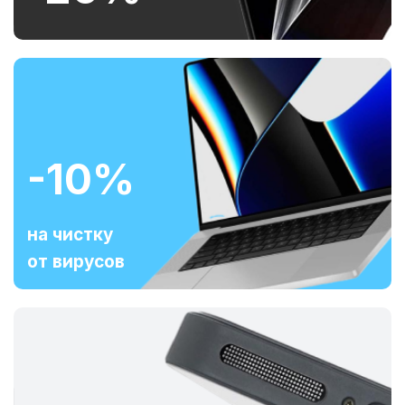
-10%
на чистку
от вирусов