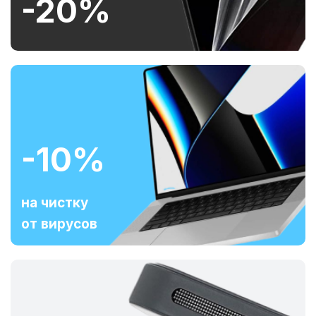
-20%
-10%
на чистку
от вирусов