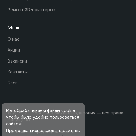
Ремонт 3D-принтеров
Меню
О нас
Акции
Вакансии
Контакты
Блог
Мы обрабатываем файлы cookie,
© 2025. ИП Воробьев Михаил Нодарович — все права
чтобы было удобно пользоваться
защищены
сайтом.
Продолжая использовать сайт, вы
Политика конфиденциальности