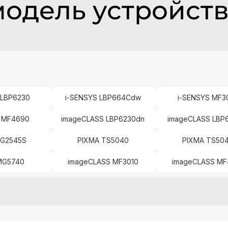
модель устройст
 LBP6230
i-SENSYS LBP664Cdw
i-SENSYS MF3
S MF4690
imageCLASS LBP6230dn
imageCLASS LB
MG2545S
PIXMA TS5040
PIXMA TS50
MG5740
imageCLASS MF3010
imageCLASS M