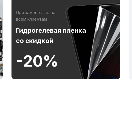
При замене экрана
всем клиентам
Гидрогелевая пленка
со скидкой
-20%