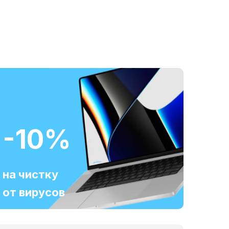
-10%
на чистку
от вирусов