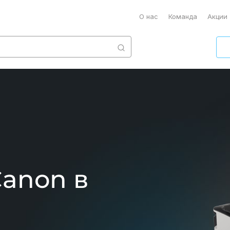
О нас
Команда
Акции
anon
в