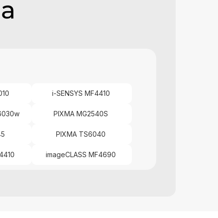
ва
010
i-SENSYS MF4410
P6030w
PIXMA MG2540S
45
PIXMA TS6040
F4410
imageCLASS MF4690