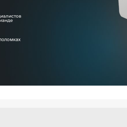
циалистов
манде
поломках